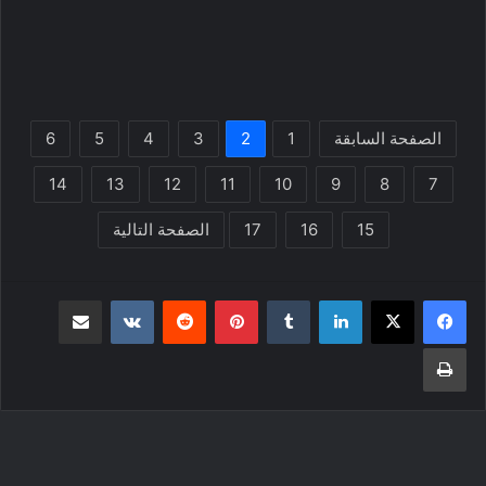
الصفحة السابقة
1
2
3
4
5
6
14
13
12
11
10
9
8
7
15
16
17
الصفحة التالية
لينكدإن
بينتيريست
مشاركة عبر البريد
طباعة