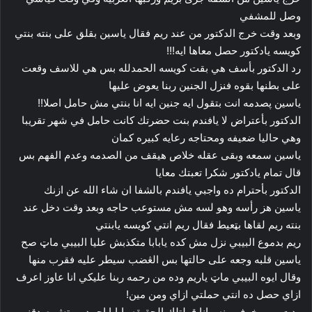
وصل للمشفي
وبعد وقت خرج الدكتور من عند ريم فقال ياسين بقلق على بنته بنتي
كويسه يادكتور حصل معاها ايه!!!
رد الدكتور بأسف هي بقت كويسه الحمدلله بس هي للاسف وقعت
على بطنها بقوه فنزل الجنين ربنا يعوض عليها
ياسين پصدمه انت بتقول ايه جنين ايه انا بنتي مش حامل اصلا!!
الدكتور بأعتراض لا يافندم بنت حضرتك كانت حامل في شهر تقريبا
وهي حاليا ضعيفه ومحتاجه رعايه كبيره كمان
ياسين سمعه وبقى عقله خلاص هيقف من الصدمه وعدم الفهم بس
قال تمام يادكتور شكرا تعبتك معايا
الدكتور بأحترام ده واجبي يافندم بالشفا ان شاء الله عن ازنك
ياسين هز رأسه وهو لسه مش مستوعب حاجه وبعد وقت دخل عند
بنته ريم لقاها بټعيط فقال ريم انتي كويسه يابنتي
ريم بدموع البيبي نزل مش كده يابابا متكذبش عليا البيبي ماټ صح
ياسين قلبه وجعه على حالتها بس الڠضب سيطر عليه فقرب منها
وقال ايوه البيبي ماټ ياريم وده من رحمه ربنا عليكي انا عاوز اعرف
ازاي حصل ده انتي حملتي ازاي ومن مين!
ردت ريم پخوف منه مانا قولتلك الحقيقه يابابا احمد ممتش صدقني