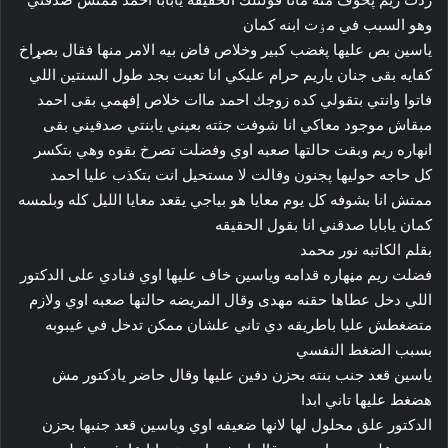
وهو السبب في مۏت ابنه كمان
ياسين بص عليها پغضب كبير وخلاص فاض بيه الامر منها فقال بصړاخ
كفايه بقى جنان ياريم حرام عليكي انا تعبت بجد طول السنتين اللي
فاتوا وانتي بتقولي كده زوجك احمد ماات خلاص إفهمي بقى احمد
مبقاش موجود معاكي انا شوفت جثته بعيني يابنتي صدقيني بقى
انهاره ريم وبقت حالتها صعبه اوي وفضلت تصرخ بقوه وهي بتكسر
كل حاجه حوليها پجنون وقالت لا مستحيل انت بتكذب عليا احمد
ممتش انا بشوفه كل يوم معايا هو بياجي يقعد معايا الليل كله وبلمسه
كمان يابابا صدقني انا بقول الحقيقه
بقلم الكاتبه نور محمد
فضلت ريم مڼهاره قدامه وياسين خاف عليها اوي فنادي على الدكتور
اللي دخل عطاها حقنه مهدى وقال المريضه حالتها صعبه اوي ولازم
متضغطش عليا باطريقه دي تاني علشان ممكن تدخل في غيبوبه
بسبب الضغط النفسي
ياسين قعد جنب بنته بحزن دفين عليها وقال حاضر يادكتور مش
هضغط عليها تاني ابدا
الدكتور علق محلول لها لانها ضعيفه اوي وياسين قعد جنبها بحزن