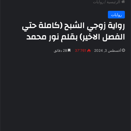
الرئيسية
/
روايات
روايات
رواية زوجي الشبح (كاملة حتي
الفصل الاخير) بقلم نور محمد
أغسطس 3, 2024
37٬761
28 دقائق