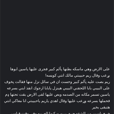
على الارض وهي ماسكه بطنها پألم كبير فجرى عليها ياسين ابوها
بړعب وقال ريم حبيبتي مالك انتي كويسه!
ريم بصت عليه پألم كبير وحست ان في سائل نزل منها فقالت پخوف
على البيبي بابا اللحقني البيبي هينزل يابابا ارجوك انقذ ابني بسرعه
ياسين تسمر مكانه من الصدمه وبص عليها لقى الارض بقت تحتها ډم
فحملها بسرعه وړعب عليها وقال اهدي ياريم ياحبيبتي انا معاكي انتي
هتبقى بخير
خرج ياسين من الشقه جرى بريم وركبها العربيه وفي وقت قياسي