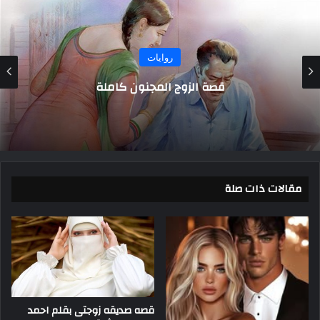
روايات
كريم_وليلي كاملة الفصول
مقالات ذات صلة
قصه صديقه زوجتى بقلم احمد