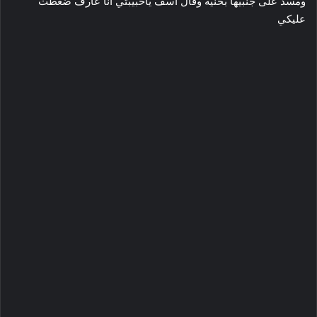
ومسد على جنبيها بحنيه وقال اسف ياحبيبتي انا عارف ضغطت
عليكي