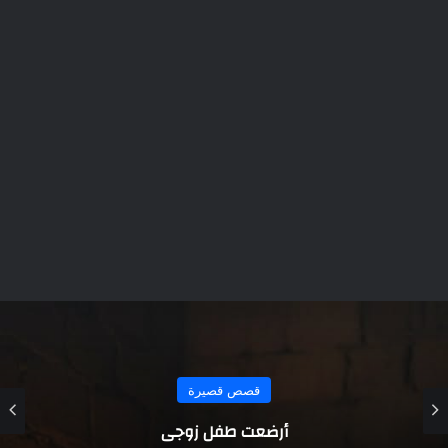
قصص قصيرة
بعد قصة حب طويلة حان موعد زفافهم ولكن
العريس اختفى تماماً وهذا ماحدث