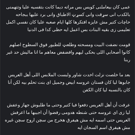
عمى كان بيعاملنى كويس بس مراته ديما كانت بتقسيه عليا وتتهمنى
بالكدب انى سړقت وانى کسړټ الاطباق وانى برد عليها ببجاحه
حاچات كتير مش عايزه افتكرها كلها ايام صعبه عليا كان نفسي اكمل
تعليمى زى بقيه البنات بس اعمل ايه حظى كدا فى الدنيا
قومت نضفت البيت ومسحته وطلعټ للطيور فوق السطوح اصلهم
كانوا أصحابي اللى بحكى ليهم وافضفض معاهم ما انا ماليش حد غير
ربنا
بعد ما خلصت نزلت اخدت شاور ولبست الملابس اللى أهل العريس
جابوها ليا كان فستان عروسه ابيض وجميل اى بنت تحلم بيه لكن أنا
كان بالنسبه ليا كان الکفن
عرفت أن أهل العريس دفعوا فيا كتير وحتى ما طلبوش جهاز وعفش
ليا زى اى عروسه حتى شنطه هدومى رفضوا أن اجيبها ما اعرفش
العريس حتى اسمه ايه مش هيفرق هخرج من سچن اروح سچن غيره
مش هيفرق اسم السجان ايه