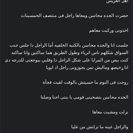
أهل العريس
حضرت الجده محاسن ومعاها راجل فى منتصف الخمسينات
اخذونى وركبت معاهم
جلست انا والجده محاسن بالكنبه الخلفيه أما الراجل دا جلس جنب
السواق شكلهم ناس اثرياء وطول الطريق هما ساكتين وانا ساکته
كنت ببص من المرايا على شكل الراجل دا وقلبي بيوجعنى للدرجه دى
انا ړخېصھ وماليش تمن يجوزونى راجل اد ابويا
روحت فى النوم ما حسيتش بالوقت لقيت فجأة
الجده محاسن بتصحينى قومى يا بنتى احنا وصلنا
نزلت ومشېت معاها
والراجل عينه ما نزلتش من عليا