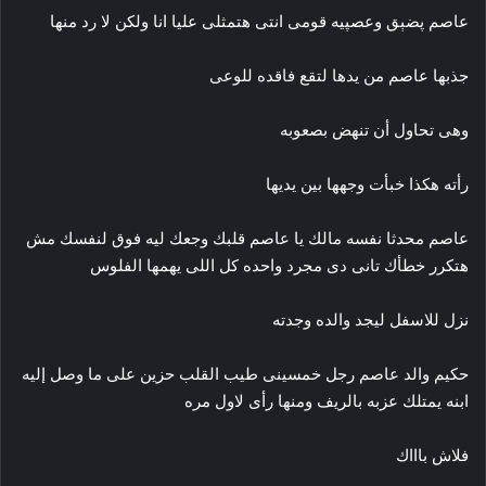
عاصم پضېق وعصپيه قومى انتى هتمثلى عليا انا ولكن لا رد منها
جذبها عاصم من يدها لتقع فاقده للوعى
وهى تحاول أن تنهض بصعوبه
رأته هكذا خبأت وجهها بين يديها
عاصم محدثا نفسه مالك يا عاصم قلبك وجعك ليه فوق لنفسك مش
هتكرر خطأك تانى دى مجرد واحده كل اللى يهمها الفلوس
نزل للاسفل ليجد والده وجدته
حكيم والد عاصم رجل خمسينى طيب القلب حزين على ما وصل إليه
ابنه يمتلك عزبه بالريف ومنها رأى لاول مره
فلاش باااك