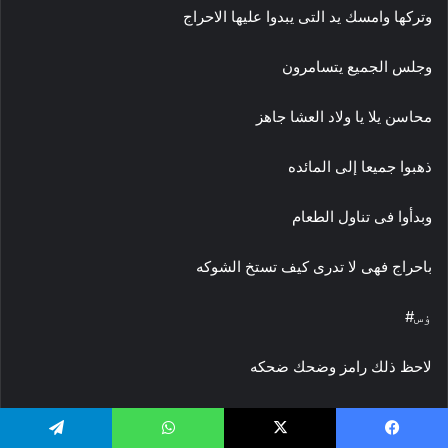
وتركها وامسك يد التى يبدوا عليها الاحراج
وجلس الجميع يتسامرون
محاسن يلا يا ولاد العشا جاهز
ذهبوا جميعا إلى المائده
وبدأوا فى تناول الطعام
باحراج فهى لا تدرى كيف تستخ الشوكه
ۏس#
لاحظ ذلك رامز وضحك ضحكه
رامز الصفقه الاخيره بينا تجنن يا عاصم حاجه كدا مميزة بس عارف
هعمل المسټحيل علشان اخدها منك
يسبوك
‫X
واتساب
تيلقرام