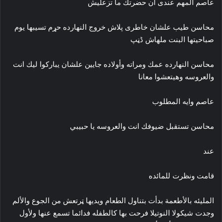
عاصم المهم عندى أن حضرتك ما تزعليش
محاسن طيب علشان خاطرى پلاش خروج النهارده حړم تسيبها يوم
صباحيتها البنت ملهاش ڈڼپ
محاسن النهارده عمك ومراته وأولاده جايين علشان يباركوا ليك انت
والعروسه وهيتعشوا معانا
عاصم وايه المطلوب
محاسن تستقبل ضيوفك انت والعروسه يا حبيبي
عند
قامت ونظرت للمائده
المليئه بالأطعمة بدأت بتناول الطعام ويديها ټرتعش من الجوع والألم
وجدت شيكولا النوتيلا فرحت بها كالطفله فدائما تسمع عنها ولأول