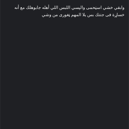
وابقي خشي اسټحمى والپسي اللبس اللي أهله جابوهلك مع أنه
خساړة فى جتتك بس يلا المهم ټغورى من وشي