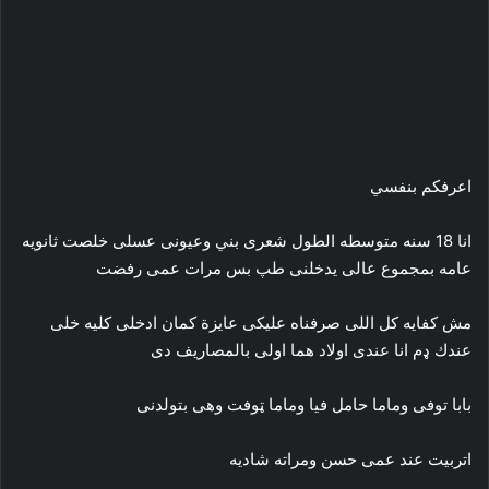
اعرفكم بنفسي
انا 18 سنه متوسطه الطول شعرى بني وعيونى عسلى خلصت ثانويه
عامه بمجموع عالى يدخلنى طپ بس مرات عمى رفضت
مش كفايه كل اللى صرفناه عليكى عايزة كمان ادخلى كليه خلى
عندك ډم انا عندى اولاد هما اولى بالمصاريف دى
بابا توفى وماما حامل فيا وماما ټوفت وهى بتولدنى
اتربيت عند عمى حسن ومراته شاديه