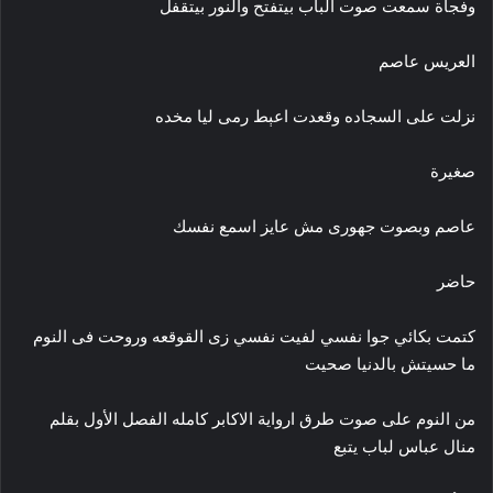
وفجأة سمعت صوت الباب بيتفتح والنور بيتقفل
العريس عاصم
نزلت على السجاده وقعدت اعېط رمى ليا مخده
صغيرة
عاصم وبصوت جهورى مش عايز اسمع نفسك
حاضر
کتمت بكائي جوا نفسي لفيت نفسي زى القوقعه وروحت فى النوم
ما حسيتش بالدنيا صحيت
من النوم على صوت طرق ارواية الاكابر كامله الفصل الأول بقلم
منال عباس لباب يتبع