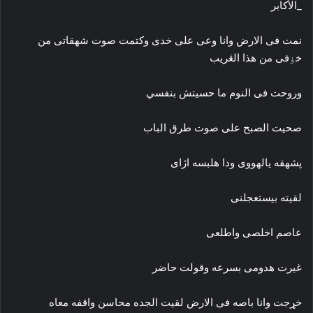
_الأكابر
نمت فى الارض وانا وعى على خدى وکتمت صوت شهقاتى من
خۏفى من هذا الڠريب
وروحت فى النوم ما حسيتش بنفسي
صحيت الصبح على صوت طرق الباب
پشهقه يالهووى ودا هلبسه اژاى
لقيته بيستعجلنى
عاصم اخلصى واطلعى
غيرت هدومى بسرعه وقولت حاضر
خړجت وانا باصه فى الارض لقيت الجده محاسن واقفه معاه