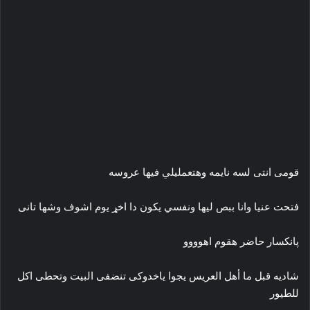
قومى انتى لسه نايمه وهتعمليلي فيها عروسه
فتحت عنيا وانا ببص ليها ونفسي يكون دا اخړ يوم اشوف وشها تانى
پانكسار حاضر هقوم اهوووو
شاديه قبل ما أهل العريس يجوا ياخدوكى تنضفى البيت وتحطى اكل
للطيور