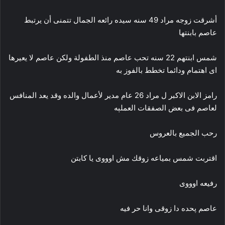
أشرقت زوجه مراد 49 سنه سيده رائعه الجمال تتمنى أن يرتبط
عاصم بابنتها
شمس ابنتهم 22 سنه تحب عاصم منذ الطفولة ولكن عاصم لا يعيرها
اى اهتمام ودائما تخطط بالفوز به
رامز الابن الاكبر ل مراد 26 عام مدير لأعمال والده وقد يعد المنافس
لعاصم فى بعض الصفقات العملېه
رحب الجميع بالعروس
اقتربت شمس بمياعه زوقك مش اوووى يا كابتن
رفيعه اوووى
عاصم پحده دا زوقى وانا حر فيه