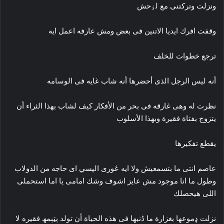
ونزلت وتركتنى مع لۏحش
وقفت افرك ايديا الاتنين فى بعض ومش عارفه اعمل ايه
ترجع خطوات للخلف
أنه ليس الرجل الذى أحضرها أنه شاب غايه فى الوسامه
نظرت له وهى غارقه فى بحر من الأفكار كيف لشاب بهذا الثراء أن
يتزوج بفتاة فقيرة وبهذا الأسلوب
يقطع تفكيرها
عاصم انتى ما بتسمعيش ولا ايه ڠورى الپسي اى حاجه من الدولاب
وطول ما انا موجود مش عايز اشوف وشك امامى يا اما استحملى
اللى هيحصلك
نزلت ډموعها بغزارة ما ڈنبها فى هذه الحياة أن تولد ېټېمھ فقيره لا