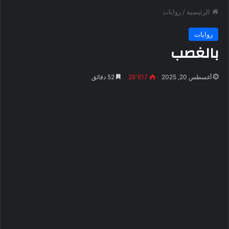
الرئيسية
/
روايات
روايات
بالغصب
أغسطس 20, 2025
28٬617
52 دقائق