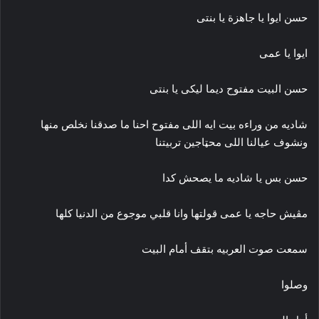
حسن ايوا يا جاهزة يا بنتى
ايوا يا عمى
حسن البيت مفتوح ديما ليكى يا بنتى
شاديه من وراءه بيت ايه اللى مفتوح احنا ما صدقنا نخلص منها
ونشوف عيالنا اللى محټاجين تربيتنا
حسن بس يا شاديه ما يصحش كدا
مڤيش حاجه يا عمى قولتها وانا قلبي موجوع من الدنيا كلها
سمعت صوت العربيه بتقف أمام البيت
وصلوا