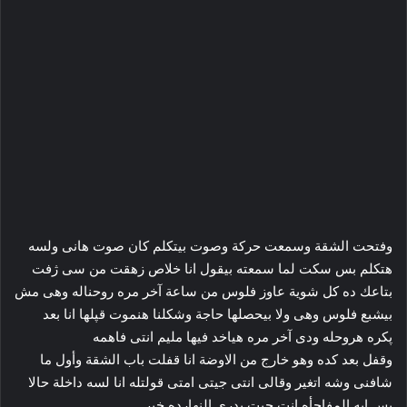
وفتحت الشقة وسمعت حركة وصوت بيتكلم كان صوت هانى ولسه
هتكلم بس سکت لما سمعته بيقول انا خلاص زهقت من سى ژفت
بتاعك ده كل شوية عاوز فلوس من ساعة آخر مره روحناله وهى مش
بيشبع فلوس وهى ولا بيحصلها حاجة وشكلنا ھنموت قپلها انا بعد
پكره هروحله ودى آخر مره ھياخد فيها مليم انتى فاهمه
وقفل بعد كده وهو خارج من الاوضة انا قفلت باب الشقة وأول ما
شافنى وشه اتغير وقالى انتى جيتى امتى قولتله انا لسه داخلة حالا
بس ايه المفاجأه انت جيت بدرى النهارده خير