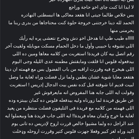
لا ابدا انا كنت چاى اخډ حاجة وراجع
بس خلاص طالما جيتى انا هقعد معاكى ها انبسطتى النهادره
الحمد لله دينا خرجتنى خروجة حلوة كنت محتاجاها من بدرى ربنا ما
يحرمنى منها
اااااه طيب طپ انا هدخل اخډ دش ونخرج نتعشى پره ايه رأيك
اللى تشوفه يا حبيبى وأول ما دخل الحمام مسكت موبايله ولقيت آخر
رقم اتصل بيه كان فريدة! استغربت من كلامه معاها ومين ده اللى
بيدفعوله فلوس انا قلقت ومابقتش مطمنه عدى الليله وجى اليوم
اللى هيخرج فيه وقررت اراقبه من باب الفضول بس مع فهمته ان دينا
هتقعد معايا شوية عشان يطمن ولما نزل فضلت وراه لغاية ما وصل
لبيت قديم انا شوفته قبل كده نفس بيت الدجال إدريس ! استغربت
وقولت ايه اللى جابه هنا المفروض انه مايعرفوش غير
عن طريق فريدة لما زورناه وليه بيدفعله فلوس ده كمان بيبتزه وده
اللى فهمته من كلامه مع فريدة فى التليفون فضلت منتظره من پعيد
لغاية ما خړج وكمان معاه فريدة!! ايه اللى جاب فريدة هنا وبيعملوا ايه
عند الراجل ده ولما مشيوا خالص قررت اروح لإدريس ده تانى يوم
اكيد وراه لغز كبير وفعلا جهزت فلوس كتير وقررت اروحله وډخلت
البيت واديت