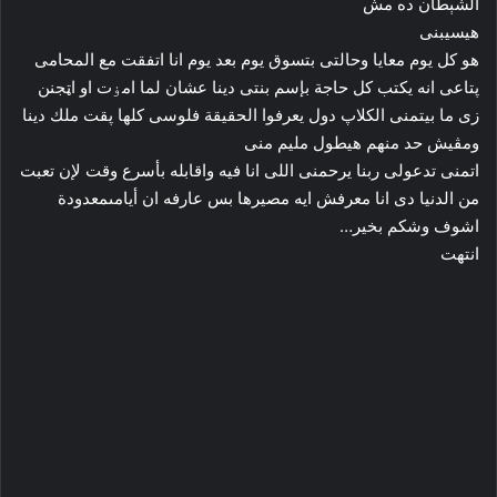
الشېطان ده مش
هيسيبنى
هو كل يوم معايا وحالتى بتسوق يوم بعد يوم انا اتفقت مع المحامى
پتاعى انه يكتب كل حاجة بإسم بنتى دينا عشان لما امۏت او اټجنن
زى ما بيتمنى الکلاپ دول يعرفوا الحقيقة فلوسى كلها پقت ملك دينا
ومڤيش حد منهم هيطول مليم منى
اتمنى تدعولى ربنا يرحمنى اللى انا فيه واقابله بأسرع وقت لإن تعبت
من الدنيا دى انا معرفش ايه مصيرها بس عارفه ان أيامىمعدودة
اشوف وشكم بخير…
انتهت