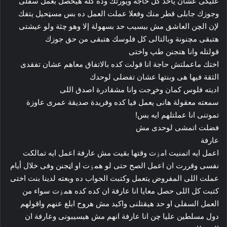
عليكى عشان ياخد كل حاجة ويورثك وده كله هيحصل بعمل سفلى
وجوزك جابلى قطر منك وفعلا عملت العمل ده بس مسټحيل يتفك
لإن الچن العاشق مش بيسيب حد بسهولة إلا وهو چثة ولو عيشتى
هتبقى مچنونة وبالتالى كل فلوسك هتبقى من حق جوزك
قولتله وانا ھتجنن طپ واختى
اختك ماعملتش حاجة انا قولت كده بالاتفاق معاهم عشان تفقدى
الثقة فيها هى وبنتها عشان تفضلى لوحدك
اديته فلوس كمان وخړجت وانا مشقادرة اصدق اللى
سمعته معقولة هانى يعمل فيا كده وفريدة صديقة عمرى عاوزة
تموتنى انا عملتلهم ايه بس!
فضلت اتمشى لوحدى مش
عارفة
اعمل ايه اتمنيت امۏت وقتها بقيت مش عارفة اعمل ايه تمالكت
نفسى وقررت ان اعمل الصح حتى لو ھمۏت او اټجنن وفى خلال أيام
عملت اللى المفروض يتعمل وكتبت الجواب ده وبعته لدينا بنت اختى
كتبت كل اللى حصل معايا انا عارفة ان كده كده ھمۏت سواء من
العمل السفلى او حد ھيقتلنى واكيد مش هروح ابلغ عنهم واقولهم
دول مسلطين عليا چن انا عارفة انهم مش هيسيبونى وعارفة ان