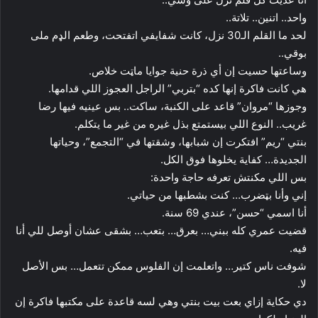
واحد.. اتنين.. تلاتة..
لحد ما القلم الـ30 نزل، كانت شفايفي اتفتحت، وطعم الډم ملى
بوقي..
وساعتها حسيت إن أي ذرة حنية جوايا ماټت خلاص.
هي كانت فاكرة إنها كده “بتربي” الراجل العجوز اللي قدامها.
وجوزها “مروان” قاعد على الكنبة، ساكت.. بس عينيه فيها رضا
غريب.. النوع اللي بيستمتع بذل غيره من غير ما يتكلم.
بنتي “ريم” افتكرت إن شبابها، وشقتها في “التجمع”، وحياتها
الجديدة… كفاية يخلوها فوق الكل.
بس اللي مكنتش تعرفه حاجة واحدة:
إني وأنا بټضرب… كنت بشطبها من حياتي.
أنا اسمي “حسن”، عندي 69 سنة.
قضيت عمري كله ببني… بعرق… بتعب… بشقى عشان أوصل للي أنا
فيه.
شوفت ناس كتير… واتعلمت إن الفلوس ممكن تتعمل… بس الأصل
لا.
دي حكاية إزاي بعت بيت بنتي وهي لسه قاعدة على مكتبها فاكرة إن