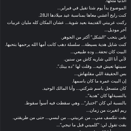
الدنيا ملكها.
الموضوع بدأ يوم شتا تقيل في فبراير…
كنت رايح أعشي معاها بمناسبة عيد ميلادها الـ28.
ركنت عربيتي القديمة بعيد شوية… عشان المكان كله مليان عربيات
آخر موديل…
ناس بتحب “الشكل” أكتر من الجوهر.
كنت شايل هدية بسيطة… سلسلة دهب كانت أمها الله يرحمها بتحبها.
البيت كان تحفة… وده طبيعي…
لأني أنا اللي شاريه كاش من سنين.
سيبتها تعيش فيه… وقلت لها “ده بيتك”.
بس الحقيقة اللي مقلتهاش…
إن البيت عمره ما كان باسمها.
كان متسجل باسم شركتي… وأنا المالك الوحيد.
بالنسبةلها كان “هدية”..
بالنسبة لي كان “اختبار”… وهي سقطت فيه أسوأ سقوط.
ريم اتغيرت من زمان…
بقت تتكسف مني… من عربيتي… من لبسي… حتى من طريقتي.
بقت تقول لي: “كلميني قبل ما تيجي”…