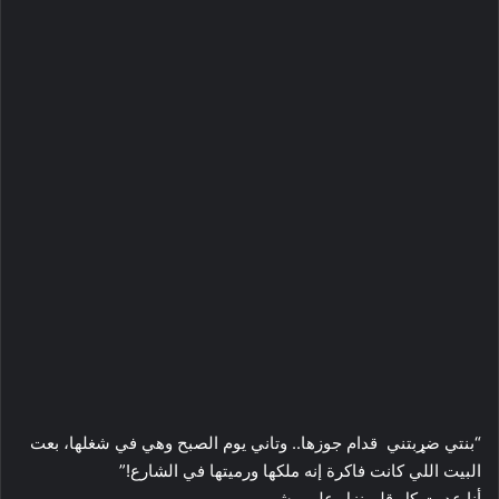
“بنتي ضړبتني قدام جوزها.. وتاني يوم الصبح وهي في شغلها، بعت
البيت اللي كانت فاكرة إنه ملكها ورميتها في الشارع!”
أنا عديت كل قلم نزل على وشي..