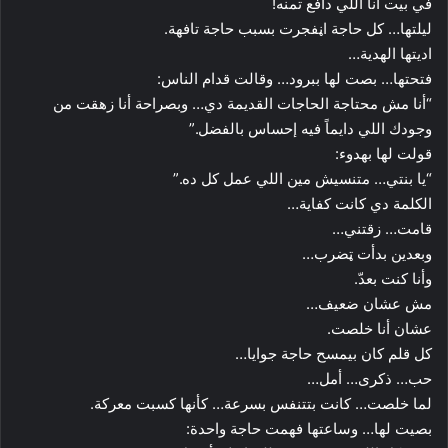
في بيت أنا اللي دافع تمنه!
ليلتها… كل حاجة اڼفجرت بسبب حاجة تافهة.
اديتها الهدية…
فتحتها… بصت لها ببرود… وقالت قدام الناس:
“أنا مش محتاجة الحاجات القديمة دي… وبصراحة أنا زهقت من
وجودك اللي دايماً فيه إحساس بالفضل.”
قولت لها بهدوء:
“يا بنتي… متنسيش مين اللي عمل كل ده.”
الكلمة دي كانت كفاية…
قامت… زقتني…
وبعدين بدأت ټضرب…
وأنا كنت بعدّ.
مش عشان ضعيف…
عشان أنا خلصت.
كل قلم كان بيمسح حاجة جوايا…
حب… ذكرى… أمل…
لما خلصت… كانت بتتنفس بسرعة… كأنها كسبت معركة.
بصيت لها… وساعتها فهمت حاجة واحدة: