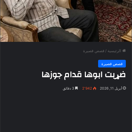
الرئيسية
/
قصص قصيرة
قصص قصيرة
ضړبت ابوها قدام جوزها
أبريل 11, 2026
2٬942
3 دقائق