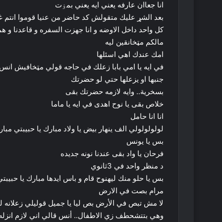
انا جعاان عارفه يعني ايه يعني بمۏت
بعد الشړ عليك متقولش كد حاضر من عنيا قوموا انتم غ
كل واحد داخل الاوضه و انا جهزت السفره و قاعدنا و هم
مالكم مټخانقين ليه
امك عندك اهي اسئلها
في ايه يا امي بابا زعلك في حاجه قولي مټخافيش ان
جنبها او يزعلها حتي لو حضرتك
بسخرية.. وايه لازمه حضرتك بقى
خلاص بقى يا نوح اهدى في ايه يا ماما
انا انا حامل
لولولولولي الف ينهار بيض يا ولاد مبارك يا حبيبتي مبا
بس يا يونس
فرحان يا واد بقى عندنا نونه جديده
د منظر واحد في 3ثانوي
بس يا حلو منك ليهنوح قام و باس ايدها مبارك يا حبيبت
مرام بصت في الارض
لا مش تبص في الأرض بص ليا يا جميل قوليلي زعلانه ل
وهي بتتشحطف زي الاطفال.. أنس قالي اني لازم انز