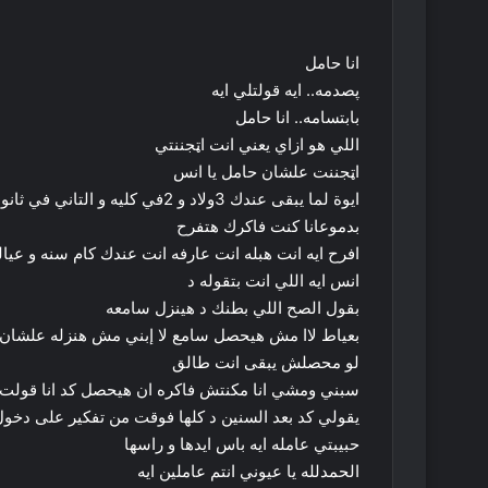
انا حامل
پصدمه.. ايه قولتلي ايه
بابتسامه.. انا حامل
اللي هو ازاي يعني انت اټجننتي
اټجننت علشان حامل يا انس
ايوة لما يبقى عندك 3ولاد و 2في كليه و التاني في ثانوي تبقى اټجننتي
بدموعانا كنت فاكرك هتفرح
افرح ايه انت هبله انت عارفه انت عندك كام سنه و عيا
انس ايه اللي انت بتقوله د
بقول الصح اللي بطنك د هينزل سامعه
بعياط لاا مش هيحصل سامع لا إبني مش هنزله علشان 
لو محصلش يبقى انت طالق
سبني ومشي انا مكنتش فاكره ان هيحصل كد انا قولت 
يقولي كد بعد السنين د كلها فوقت من تفكير على دخو
حبيبتي عامله ايه باس ايدها و راسها
الحمدلله يا عيوني انتم عاملين ايه