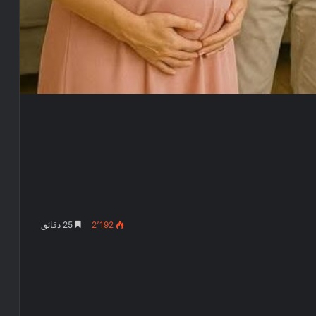
2٬192
25 دقائق