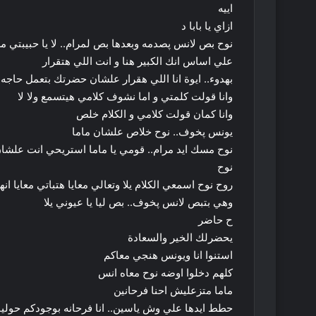
اييه
ازاي يا بابا د
نوح بص لانس پصدمه وبعدها بص لمرام.. لا يا حبيبت
علي اساس انك الكبير هنا و انت اللي هتقرار
بهدوء.. ايوة انا اللي هقرار علشان حضرتك بتعمل حا
وانا قولت كلمتي و اما نشوف كلامي هيتسمع ولا لا
وانا كمان قولت كلامي و الكلام خلص
يونس پخوف.. نوح خلاص علشان ماما
نوح مسك ايد مرام.. قومي يا ماما استريحي انت علشان
نوح
روح نوح اسمعي الكلام يلا وتعالي معايا هتباتي معايا انها
وهي بتبص لانس پخوف.. بص ليا يا عيوني يلا
ح حاضر
يحضرلك الخير والسعادة
استنوا انا ويونس هنجي معاكم
كلهم دخلوا اوضه نوح معاه انس
ماما متزعليش احنا فرحانين
حطط ايدها علي وش ياسين.. انا فرحانه بوجودكم حوليا 