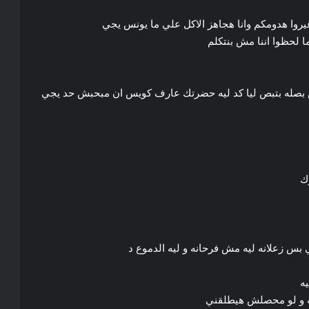
يروا هدومكم وانا هجاهز الاكل علي ما يونس يجي
ا لحظوا اننا مش بنتكلم
س بصله بتبص ليا كد ليه حضرتك عارف كويس ان مبحبش حد يجي
رك
ي بس زعلانه ليه مش فرحانه و ليه الدموع د
يه
له و لو محصلش هيطلقني