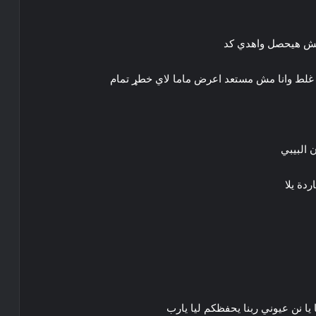
ي مش هيحصل واهدي كد
جه غلط وانا مش مستعد اعرض ماما لاي خطړ تمام
 البيبي
ردة يلا
يا نن عيوني ربنا يحفظكم ليا يارب