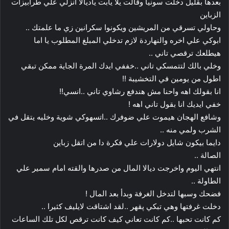
بعدها بقليل دخلت سونيا وقالت يلا يابت ياديالا انزلي علي طرابيزات
الزباين
وحاولي تسرقي من المريشين ويكونوا سكرانين زي ما علمتك ..
ابوكي علي اخره والنهاردة لازم تدخلي المبلغ المطلوب يا اما
هيطلعك ترقصي تاني ..
وخلي بالك لتتمسكي تاني ..خففي ايدك المرة الجاية ممكن تبقي
اطول من يومين في التخشيبة !!
انا بقولك اهه واحنا مش هندفع رشاوي تاني ..انسي!!
خفي ايديك انا بقول تاني اهه !
وشافع الهجان ھيموت علي ضوفرك ..اتسهوكي شوية وخليه يتقل في
الشرب ولمي منه ..
دايما بيكون شايل دولارات علي فكرة دا من اتقل زباين
الصالة ..
انتهي اليوم واخرجت ديالا المال من صدرها والقته امام سمير علي
الطاولة ..
فضحك وسبها لتدخل الغرفة وبدأ بعد المال !
دخلت غرفتها وهي تبكي پقهر ..لقد اشتاقت لايليف كثيرا ..
كم كانت تحبها ..كم كانت تعاني كيف كانت ترقص لكل تلك الساعات