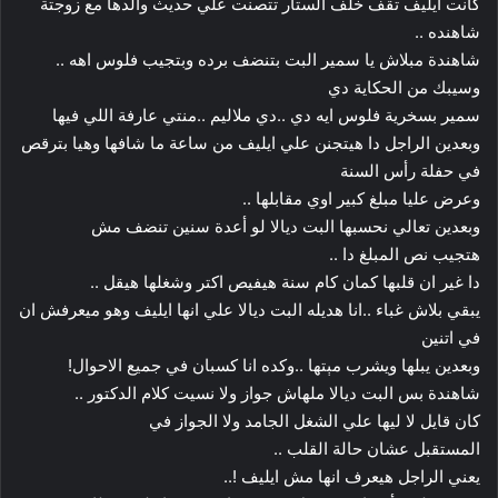
كانت ايليف تقف خلف الستار تتصنت علي حديث والدها مع زوجتة
شاهنده ..
شاهندة مبلاش يا سمير البت بتنضف برده وبتجيب فلوس اهه ..
وسيبك من الحكاية دي
سمير بسخرية فلوس ايه دي ..دي ملاليم ..منتي عارفة اللي فيها
وبعدين الراجل دا هيتجنن علي ايليف من ساعة ما شافها وهيا بترقص
في حفلة رأس السنة
وعرض عليا مبلغ كبير اوي مقابلها ..
وبعدين تعالي نحسبها البت ديالا لو أعدة سنين تنضف مش
هتجيب نص المبلغ دا ..
دا غير ان قلبها كمان كام سنة هيفيص اكتر وشغلها هيقل ..
يبقي بلاش غباء ..انا هديله البت ديالا علي انها ايليف وهو ميعرفش ان
في اتنين
وبعدين يبلها ويشرب مېتها ..وكده انا كسبان في جميع الاحوال!
شاهندة بس البت ديالا ملهاش جواز ولا نسيت كلام الدكتور ..
كان قايل لا ليها علي الشغل الجامد ولا الجواز في
المستقبل عشان حالة القلب ..
يعني الراجل هيعرف انها مش ايليف !..