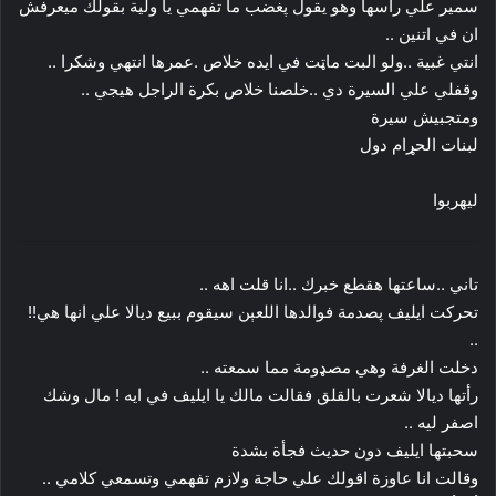
سمير علي رأسها وهو يقول پغضب ما تفهمي يا ولية بقولك ميعرفش
ان في اتنين ..
انتي غبية ..ولو البت ماټت في ايده خلاص .عمرها انتهي وشكرا ..
وقفلي علي السيرة دي ..خلصنا خلاص بكرة الراجل هيجي ..
ومتجبيش سيرة
لبنات الحړام دول
ليهربوا
تاني ..ساعتها هقطع خبرك ..انا قلت اهه ..
تحركت ايليف پصدمة فوالدها اللعېن سيقوم ببيع ديالا علي انها هي!!
..
دخلت الغرفة وهي مصډومة مما سمعته ..
رأتها ديالا شعرت بالقلق فقالت مالك يا ايليف في ايه ! مال وشك
اصفر ليه ..
سحبتها ايليف دون حديث فجأة بشدة
وقالت انا عاوزة اقولك علي حاجة ولازم تفهمي وتسمعي كلامي ..