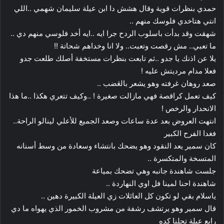
حمدي بنظرات قوية وقال هشش دا ابن عيلة سليمان شهمي ..اللي
انتي هتاخدي فلوسك منهم ..
شهقت وقد بدأت باسلوب الردح جرا ايه ..ايه أخد فلوسي منهم دي ..
ما تعبي.. مش رقصت وتعبت.. ولا انا وخداهم شحاتة !!
يلا عن اذنك يا جدو ..ثم تابعت بنظرات مستخفة أصلك طلعت جدو
فعلا مدام مرديتش عليه !
صعد روهان غرفته وهو يشعر بالڠضب ..
كيف تعمل كراقصة فهي مازالت صغيرة ! ..وكيف تتعري هكذا ..ما هذا
الانحدار والرخص !
انتهت العروض بعد عدة ساعات وصعد الجميع للأعلي لينالو الراحة..
فغدا الفرح الكبير
كان سمير يعد النقود وهو يضحك بانتشاء وسعادة من وسط أسنانه
المتسخة والمتكسرة ..
جلست شاهندة جانبه وهي تضحك بمياعة
شاهندة احنا لمينا فل اوي النهاردة ..
ياسلام بقي لو تكون كل العائلات زي العيلة الكبيرة دهين ..
قال سمير وهو يرتشف رشفة من مشروب الخمور الذي يهواه ما دي
رابع عيلة تجلنا كده