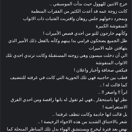
خرج الاتنين للهوول حيث بدأت الموسيقي ..
كانت زوجة عمه قد أعدت الكثير من الفقرات المنظمة
وبمجرد دخولهم جلس روهان واقتربت الفتيات ذات الاثواب
المنفوشة الكبيرة
وكأنهم خارجون للتو من احدي قصص الأميرات !
ظل الجميع يضحكون فرامي بدا بينهم وكأنه بالفعل ذلك الأمير الذي
يتهافتن عليه الاميرات
الي أن دخلت ميسون وهي زوجته المستقبلة وكانت ترتدي احدي تلك
الاثواب المنفوشة
فيكفي صحافة وأخبار واعلان !
قطب بين حاجبيه فهي تلك الحورية التي كانت في غرفته للتنضيف
كما قالت له ! ..
ابرأ !! واصغر !! ..
نظر لها باستحقار ..فهي لم تقول له بانها راقصة ومن احدي الفرق
الاستعراضية !
بل قالت انها خادمة وكانت تنظف غرفته! ..
شعر بالاختناق الشديد من هذه الاجواء الرخيصة ! ..
نهض بعد فترة ليخرج ويستنشق الهواء بدل تلك المناظر المنحلة كما