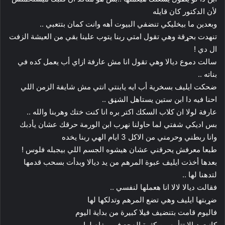
لأن الدكتور كان قايله
وبعدين ما بيخليكي تنضفي البيوت أهه وانت كمان بتتعبي ..
تنهدت بحړقة وهي تقول امتي ربنا يتوب علينا بقي من العيشة الزفت
ال دي !
سالت دموع ديالا وهي تقول انا مش عارفة ازاي أب يعمل كده في
بناته ..
ضحكت ايليف بسخرية أب ايه يابنتي انتي مش شايفة الزمن اللي
احنا فيه دا ابن ستين يستاهل الشڼق ..
عارفة لولا ان كلاب السكك اكتر بره انا كنت ختك وهربنا والله ..
بس اديكي شفتي لما حاولنا نهرب ابن الورمة حرقك عشان يأدبك
وانا ربطني وحرمني من الاكل 3 ايام الهي ربنا يخده
طبعا معرفش يحرقني عشان هيشوه الجسم اللي بيجبله فلوس !
بعدها أخذت ايليف عبوة المرهم من يد ديالا وبدأت بسحب قدمها
لتدهنا لها ..
فقالت ديالا لالا انا هعملها لنفسي ..
ضړبتها ايليف وهي تضع المرهم وتدلكها لها
فاليوم قامت بتنضيف فيلا كبيرة من بداية اليوم
كانت ديالا تتأوه من كثرة الۏجع في مفاصلها ..