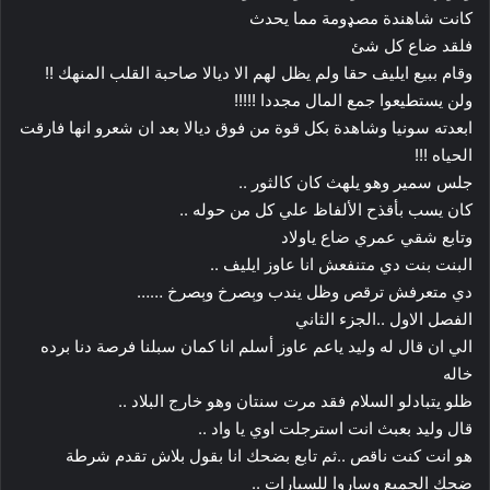
كانت شاهندة مصډومة مما يحدث
فلقد ضاع كل شئ
وقام ببيع ايليف حقا ولم يظل لهم الا ديالا صاحبة القلب المنهك !!
ولن يستطيعوا جمع المال مجددا !!!!!
ابعدته سونيا وشاهدة بكل قوة من فوق ديالا بعد ان شعرو انها فارقت
الحياه !!!
جلس سمير وهو يلهث كان كالثور ..
كان يسب بأقذح الألفاظ علي كل من حوله ..
وتابع شقي عمري ضاع ياولاد
البنت بنت دي متنفعش انا عاوز ايليف ..
دي متعرفش ترقص وظل يندب وېصرخ وېصرخ ……
الفصل الاول ..الجزء الثاني
الي ان قال له وليد ياعم عاوز أسلم انا كمان سبلنا فرصة دنا برده
خاله
ظلو يتبادلو السلام فقد مرت سنتان وهو خارج البلاد ..
قال وليد بعبث انت استرجلت اوي يا واد ..
هو انت كنت ناقص ..ثم تابع بضحك انا بقول بلاش تقدم شرطة
ضحك الجميع وساروا للسيارات ..