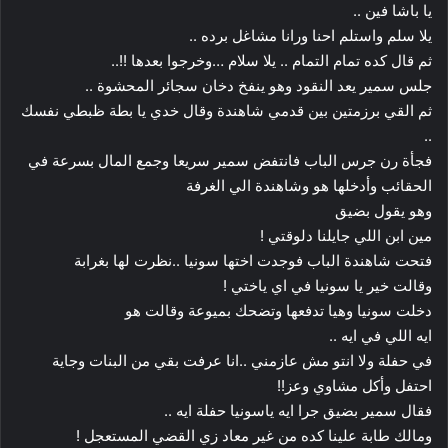
يا باشا فين ..
يلا سلم واستلم احنا ورانا مشاغل برده ..
ثم قال كده تمام التمام .. يلا سلام …وخرجوا بعدها !!..
جلس سمير يعد النقود وهو ينفخ دخان سجائر المحشوة ..
ثم القي برزمتين بين قدمي شاهندة وقال خدي يا بطة ظبطي نفسك
..
فجأة رن جرس الباب فانتفض سمير سريعا وجمع المال بسرعة في
الحقائب وأدخلها هو وشاهندة الي الغرفة
وهو يقول بضيق
مين ابن اللي جايلنا دلوقتي !
فتحت شاهندة الباب فوجدت اختها سونيا ..نظرت لها بغرابة
وقالت خير يا سونيا في اي ياختي !
دخلت سونيا وهيا تدفعها وتضحك بميوعة وقالت هو
ايه اللي في ايه ..
في حفلة ولا انتو مش عازمني ..انا عرفت بقي من البنات وجاية
احتفل وأكل مشاوي وعز!!
فقال سمير بضيق جرا ايه ياسونيا حفلة ايه ..
ومالك طابة علينا كده من غير معاد زي القضي المستعجل !