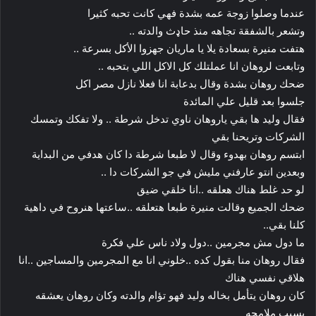
عندما وصلوا زوجة عمه بشدة فهي كانت تحبه كثيرا
وتشعر بالشفقة تجاهه منذ حاډث والدته ..
هتفت منيرة بسعادة يلا يا ماريان جهزوا الأكل بسرعة ..
وتابعت لروهان انا عملتلك كل الاكل اللي بتحبه ..
ضحك روهان بشدة وقال بدعابة انا فعلا نازل مصر اكل
جلسوا بعد قليل علي المائدة
فقال وليد ها بقي ياروهان ناوي تدخل شرطة .. ولا تفكك وتمسك
الشركات وتريحنا بقي
ابتسم روهان بهدوء وقال لا طبعا شرطة دا كان هدفي من البداية
وبعدين انتو عارفني مليش في جو الشركات دا ..
لو حد غلط هناك هعلقه ..انا خلقي ضيق
ضحك الجميع وقالت منيرة طبعا هتعلقه ..ساعتها هنروح في داهية
كلنا بقي..
ما دول مش مجرمين ..دول ولاد ناس علي فكرة
فقال روهان منا بقول كده ..خلوني انا مع المجرمين والمساجين ..انا
هلاقي نفسي هناك
كان روهان يتأمل بخاله وليد فهو تؤام والدته وكان روهان يعشقه
بسبب ملامحه