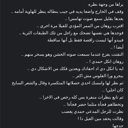
يراها من وجهة نظره
وقف في الخارج واضعا يديه في جيب بنطاله ينظر للهاوية أمامه ..
بعدها بقليل سمع صوت تهامس! ..
اقترب روهان من الممر المؤدي للفيلا مرة اخري ..
فوجدها هي نفسها تضحك مع راجل من تلك الطبقات الثرية ..
فيبدو أنها ليست راقصة فقط بل أنها ساقطة
أيضا ! ..
التفتت بفزع عندما سمعت صوته الخشن وهو يسخر منهم ..
روهان انكل حمدي ! ..
ايه يا انكل دي اد احفادك وبعدين فكك من الاشكال دي ..
بيجرو ورا الفلوس مش اكتر ..
ثم نظر لها وامسك احدي خصلاتها المتكسرة وقال والشعر السايح
كان احلي! ..
ثم تابع بنظرات منفرة بس كله رخص في الاخر! ..
وتخطاهم فجأة مثلما حضر فجأة! ..
نظرت للرجل المدعي حمدي پغضب
وقالت پحقد مين العيل دا !
حدجها