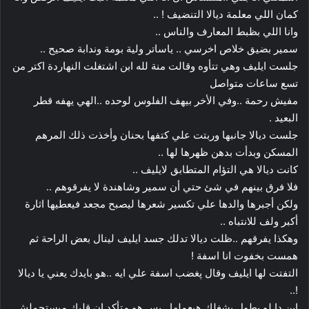
كمان اللي معلمة ديالا التنضيف ! ..
وانا اللي بظبط المعارف والناس ..
سمير بضيق خلاص اخرسي .. ياساتر ولية بومة وندابة صحيح ..
جلست ايليف وهي تتأوه وقالت منة لله ابن اشتغلت النهاردة اكتر من
تسع ساعات متواصل
مفيش رحمة ..وفي الأخر بيهف الفلوس لوحده ..الهي يهفه قطر
البعيد .
جلست ديالا جانبها وربتت علي كتفها بحنان وأخذت ذلك المرهم
المسكن وبدأت بدهن ظهرها لها ..
كانت ديالا هي التؤام المتطابق لايليف ..
فلا فرق بينهم في شئ حتي أن سمير وشاهندة لا يفرقوهم ..
ولكن أجبرها والدها علي تكسير شعرها ليصبح مجعد فيعطيها اثارة
أكبر ولف للانتباه ..
وهكذا يفرقهم ..ظلت ديالا تدلك جسد ايليف لينال بعض الراحة ثم
همست بخفوت انا اسفة !
التفتت لها ايليف وقال پغضب اسفة علي ايه ..هو بايدك يعني يا ديالا
!..
ابن دا لو يطول يشغلك هيعملها ..بس هو متأكد ان قلبك ميستحملش