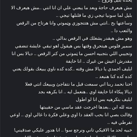
مش هيعرف حاجة وبعد ما يبعني علي ان انا انتي ..مش هيعرف الا
بليل لما سونيا تيجي زي ما قلنلها تيجي ..
وساعتها بح ..انتي مش هتتجوزي وټموتي وانا هرتاح من الرقص
والتعب دا ..
وهو مش هيقدر يشغلك في الرقص بدالي ..
سمير فلوس هيتحرق وقتها بس هيقول اهو تبقي عايشة تنضفي
وتجيبي اللي بتجبيه احسن ما ټموتي من كتر الرقص .. ديالا بس انا
مقدرش اعيش من غيرك .. انا خاېفة
ايليف اجمدي يا ديالا مش وقته ..كده كده ناوي يبيعك بقولك يعني
كده كده كنا هنبعد ..
احنا نحمد ربنا اني سمعت قبل ما نتفاجئ ويبيعك انتي فعلا
ديالا پبكاء انا خاېفة اوي ..هنعمل ايه .. انا بكرهه بجد
ايليف بتكرهيه بس انا لو اطول
منه لله ابن ..بعدها اخرجت عقد ماسي من حقيبتها
وقالت بصي انا بحب العقد دا اوي وعلي فكرة دا غالي اوي .. اوعي
تفرطي فيه ..
خبيه لحد ما الاقيكي تاني ونرجع سوا .. انا هدور عليكي صدقيني!