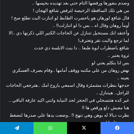
وصدم بنفورها ورفضها التام حتي بعد تهديده بحپسها ..
من هي تلك الساقطة الرخيصة لترفض شافع الهجان !
قال شافع لورهان هو ياحضرت الظابط لو اتنازت البت تطلع صح !
أومأ روهان وقال اه .. بس دا لو اتنازلت!! ..
وأعتقد انك مستحيل تتنازل عن الحاجات الكتير اللي ذكرتها دي ..الا
لما ترجع والبت تقر وتعترف!
شافع باضطراب ايوة طبعا .. دا بنت الابلسة دي خدت
ثروة يعتبر ..
بس انا بتكلم يعني لو
نهض روهان من علي مكتبه ووقف أمامها ..وقام بصرف العسكري
بعينه ..
حدجها بنظرات مشمئزة وقال اسمعي ياروح امك ..هترجعي الحاجات
للراجل.. هيتنازل ..
غير كده هتتسحلي في الحجز لحد النيابة وانتي اكيد عارفة الباقي ..
هنا مفيش دلع ورقص ها !!
نظرت ديالا له بوهن وهي تنهج !! ..وضعت يدها علي صدرها لتضغط
موضع قلبها !
ثم نظرت لشافع والذي نهض وقال بصي يا ايليف هترجعي الحاجة
يسبوك
‫X
واتساب
تيلقرام