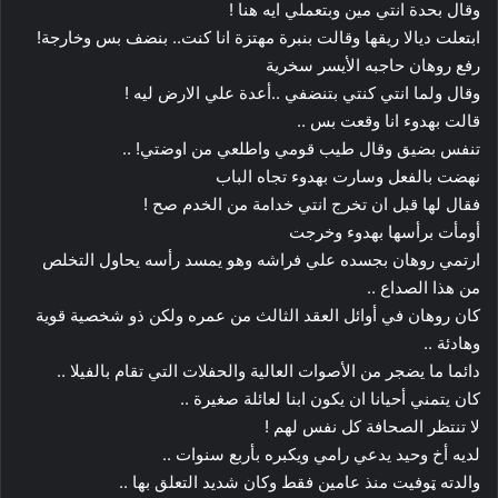
وقال بحدة انتي مين وبتعملي ايه هنا !
ابتعلت ديالا ريقها وقالت بنبرة مهتزة انا كنت.. بنضف بس وخارجة!
رفع روهان حاجبه الأيسر سخرية
وقال ولما انتي كنتي بتنضفي ..أعدة علي الارض ليه !
قالت بهدوء انا وقعت بس ..
تنفس بضيق وقال طيب قومي واطلعي من اوضتي! ..
نهضت بالفعل وسارت بهدوء تجاه الباب
فقال لها قبل ان تخرج انتي خدامة من الخدم صح !
أومأت برأسها بهدوء وخرجت
ارتمي روهان بجسده علي فراشه وهو يمسد رأسه يحاول التخلص
من هذا الصداع ..
كان روهان في أوائل العقد الثالث من عمره ولكن ذو شخصية قوية
وهادئة ..
دائما ما يضجر من الأصوات العالية والحفلات التي تقام بالفيلا ..
كان يتمني أحيانا ان يكون ابنا لعائلة صغيرة ..
لا تنتظر الصحافة كل نفس لهم !
لديه أخ وحيد يدعي رامي ويكبره بأربع سنوات ..
والدته ټوفيت منذ عامين فقط وكان شديد التعلق بها ..