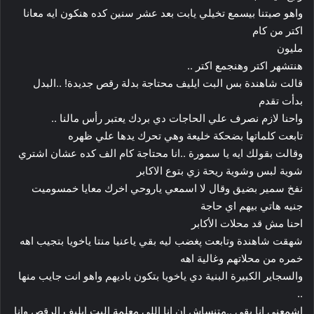
واهو صيتنا بيسمع تخيلي يابت بعد عشر سنين كده هنكون ايه معانا
اكتر من كام
مليون
هنتشهر اكتر وهنجمع اكتر ..
قالت شاهندة بس البت ايليف محتاجة بدلة رقص جديدة! ..البدل
بدأت تقدم
واحنا لازم نصرف علي الحاجات دي بردك يعتبر رأس مالنا ..
تابعت كلماتها بضحكة خليعة وهي تحرك يدها علي ظهره
وقالت بقولك ايه يا سمورة ..انا محتاجة كام الف كده عشان اشتري
شوية لبس وشوية ريحة زي بتوع الاكابر
نفخ سمير بضيق وقال لا اسمعي ياروحي اخرك معايا خمسوميت
جنيه هاتي بيهم اي حاجة
احنا مش قد محلات الأكابر
شهقت شاهندة وتابعت پغضب ليه بقي ياعنيا منتا ياخويا بتجيب اهه
خمره من محلاتهم وغالية اهه
والسجاير الكبيرة البنية دي ياخويا بتكون باديهم واهو انت جايب منها
..
اشمعني انا بقي ..متنساش ان انا اللي معلمة البت ايليف الرقص وانا