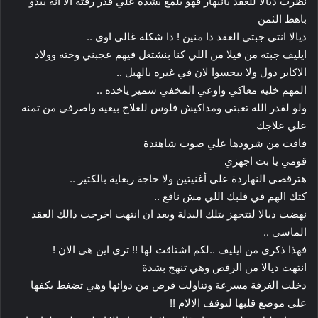
نظرت ديالا للعقد بانبهار فهو يلمع بشدة علي قدر رقته الا انه يبدو
باهظ الثمن
ديالا انتي جبتي العقد دا منين ! دا شكله غالي اوي ..
ايليف جبته من فيلا من اللي كنا بنشتغل فيهم عجبني وخته وولاد
الاكابر دول ولا بيحسوا لان في غيره بالهبل ..
المهم خليه معاكي واوعي المخفي سمير ياخده ..
ولو لقدر الله تعبتي ومداكيش فلوس للعلاج بيعيه واصرفي من تمنه
علي علاجك
فاقت من شرودها علي صوت شاهندة
قومي يا بت اجهزي
هترقصي النهاردة علي أغنيتين ولا حاجة ربعاية بالكتير ..
كتك الهم في قلبك اللي مش نافع ..
نهضت ديالا لتتجهز بتلك البدلة وبعد ان انتهت اخرجت ذالك العقد
الماسي ..
فهذا ذكري من ايليف ..لكم اشتاقت لها !! تري اين هي الان !
انتهت ديالا من الرقص وهي تنهج بشدة
دخلت الغرفة مسرعة وتناولت قرص من دوائها وهي تضغط بكفها
علي موضع قلبها لتوقف الالام !!