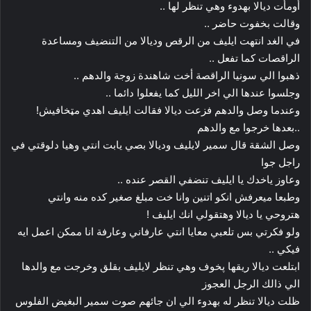
أومأت ديالا بهدوء وهي تنظر لها ..
وقالت بخفوت حاضر ..
في الغد انتهت ايليف من الرقص وديالا من التنضيف ومساعدة
الراقصات كما تفعل ..
ذهبوا الي سونيا الراقصة أخت شاهندة زوجة والدهم ..
وجلسوا عندها الي اخر الليل كما يفعلوا دائما ..
وعندما وصل والدهم فزعت ديالا فقالت ايليف اهدي مټخافيش!
..بعدها خرجوا مع والدهم
وصل الشقة قال سمير لايليف وديالا بصي يابت انتي وهيا دلوقتي في
راجل جوا
وعاوز ياخدك يا ايليف تنضفي القصر عنده ..
وطبعا ميعرفش انكو اتنين وانا خت مبلغ صغير كده منه وانتي
هتروحي يا ديالا وهتقولي انك ايليف !
ولو فكرتي بس تلعبي معايا انتي عارفاني وعارفة انا ممكن اعمل ايه
فيكي ..
ابتلعت ديالا ريقها پخوف وهي تنظر لايليف بقلق وخرجت مع والدها
الي ذالك الرجل العجوز
ظلت ديالا تنظر له بهدوء الي ان جائهم صوت سمير البغيض الفلوس