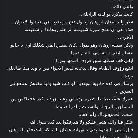
والتي دائما
كانت تذكره بوالدته الراحلة ..
نظر وليد بحنان لروهان وحاول فتح مواضيع حتي يتجنبوا الاحزان ..
فلا داعي ان تفتح سيرة شقيقته الراحلة روهاندا او شقيقته
الاخري ..
ولكن سبقه روهان وهو يقول ..كان نفسي ابقي شكلك اوي يا خالو
عشان ابقي شبه امي الله يرحمها ..
ابقي خت شكلها مش حروف اسمها بس !..
ابتلع رؤوف الطعام وقال بدعابة ليغير الاجواء بس يا ولد منتا طالعلي
برده ..
بزمتك في كده جاذبية ..وبعدين لو كنت شبه وليد مكنتش هتنفع في
السچن ..
عمرك شفت ظابط شعره برتقالي وعنيه زرقة ..كده هتتعاكس من
المساجين الرجالة والستات والدنيا هتبوظ
ضحك الجميع وقال وليد كفايا
شكر فيا والله هتغر عليكو ولا هعرفكوا بعد كده بقول اهه
قال رامي انا هقوم بقي يا بهوات عشان الشركة وانت فكر يا روهان
وتعالي شيل معايا