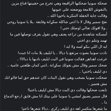
ضحكة سونيا ضحكتها الراقيعة وهي تخرج من حقيبتها قناع مزين
بالنقوش اللامعة ووضعته علي عيونها
وقالت جاية الحفلة التنكرية ياخويا الله ..
نفخ سمير وقال لا دا انتي شاكلة سکړانة وفايقة ..يلا يا سونيا روحي
..ولا اقولك تعالي اوصلك حتي !
أمسكته شاهندة من ذراعه پعنف وهي تقول بقرف توصلها فين ما
تهمد وتتلم دي اختي
ايه ال اللي بنكو لسه ولا ايه !
نادت سونيا بصوت مرتفع يا ديالا .. يا ايليف يلا بنات انا جيت!
خرجت اهداهن فقالت سونيا في البت ايليف ناديها يا ديالا!! ..
ضحك سمير وقال مش بقولك سکړانة ..انتي كمان طلعتي عامية ..
دي ايليف ياختي! ..
ضحكت سونيا بصخب وهي تقول البنات كان عندهم حق لما قالو انك
مش هتميز ..
تابعت ضحكها وقالت دي البت ديالا مش ايليف ياعنيا!
قال سمير بضيق امشي يا سونيا علي بيتك انا مش فايق لۏجع الدماغ
دا ..
ما شعرها متكسر اهه دي ايليف ركزي ..ديالا شعرها ناعم!