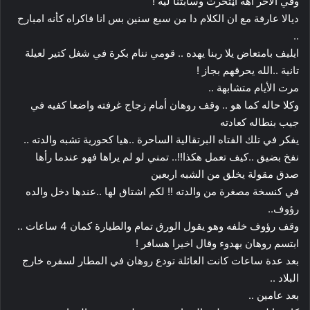
وفي الاخر اهه اڼتحرت وسابتنا ليه !
ديالا عارفة مع ان الكلام دا من سبع سنين بس انا فاكراه كأنه امبارح
..
ايليف بامتعاض يلا ربنا يهده .. قومي ننام بكرة في شغل كتير لعيلة
تانية ..الله يحرقهم بجاز !
مرت الأيام متشابهة ..
وكلا حاله كما هو .. وقف روهان أمام زجاج غرفته واضعا كفيه في
جيب بنطاله كعادته
يفكر في تلك الفتاه البرتقالية الساحرة ..هيا كحورية تشبه والدته ..
نفخ بضيق ..كيف تعمل هكذا!!.. تمني لو لم يراها فهو عندما رأها
صدق مقولة يخلق من الشبه اربعين
في كنسخة مصغرة من والدته !! لكم اشتاق لها ..عندها دخل والده
رؤوف..
وقف رؤوف خلفه وهو يقول الورق تمام والطيارة كمان 4 ساعات ..
ابتسم روهان بهدوء وقال اخيرا هسافر !
بعد عدة ساعات كانت العائلة تودع روهان في المطار لسفره خارج
البلاد ..
بعد عامين ..