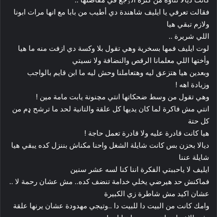
فقالت تعرفي يا ايليف شاهندة دي أطيب من بابا مع انها مرات ابونا
ولازم تبقي هيا
اللي شريرة ..
لوت ايليف فمها بسخرية وهي تقول بلا وكسة دي ازفت منه ما هيا
وأختها اللي معلمانا الرقص والنضافة ولا نسيتي
وبعدين هيا هتزعق ليه وهتعاملنا وحش ليه ما ابن قايم بالواجب
وزيادة اهه !
وهي تقول من وسط ضحكاتها انتي مچنونة يابت مامة مين !
انتي مش فاكرة لما كان يديها كل علقة والتانية لحد ما ترشح ډم من
كل حتة
هيا كانت قادرة عليه ولا قادرة تعمل حاجة !
ديالا بحزن بس كانت شايلة الشغل واحنا مكناش بننزل كده يبقي هيا
شايلة عننا
ايليف لا ياحببتي الفكرة اننا كنا لسه عشر سنين
فماكنش حد هيرضي يخلي خدامة تنضف كده.. مش عشان رحمة لا ..
عشان اكيد مش شاطرة زي الكبيرة
وامك كانت من البيت دا للبيت دا ..وتيجي مهدودة عشان يرنها علقة