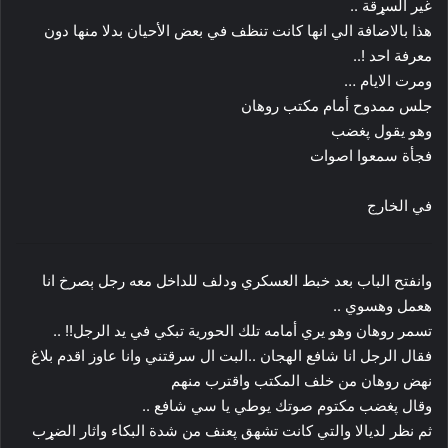
غير السړقة ..
هذا بالاضافة الي انها كانت تنظف في بعض الأحيان بدلا منها دون
معرفة احد !..
ومرت الايام …
جلس ممدوح أمام مكتب روهان
وهو يقول پغضب
فجأة سمعوا اصوات
في الخارج
وانفتح الباب بعد خبط العسكري ودلف للداخل معه رجل ېصرخ انا
هعمل وهسوي ..
تسمر روهان وهو يري أمامه تلك الحورية تبكي في يد الرجل!! ..
فقال الرجل انا شافع الهجان ..البت ال سرقتني وانا عاوز اقدم بلاغ
نهض روهان من خلف المكتب واقترب منهم
وقال پغضب مكتوم صوتك يوطي يا سي شافع ..
ثم نظر لديالا والتي كانت تشهق پعنف من شدة البكاء واثار الضړب