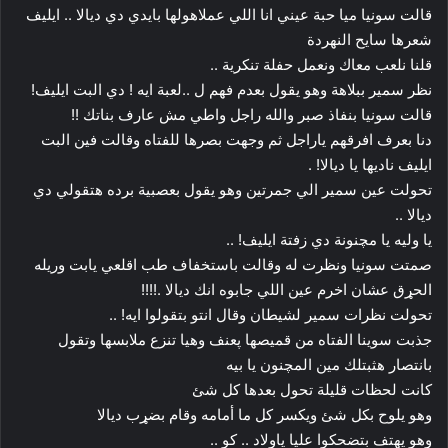
قالت سونيا ميا حبة عيني انا اللي عملاهولها بايدي دي ديالا .. ايليف
شعرها سايح النهردة
قلنا نلعب معاك ونعمل حفلة تنكرية ..
نظر سمير ببلاهة وهو يقول بعدم فهم ل ..لعبة ايه ! دي البت ايليف!
قالت سونيا بنفاذ صبر والله راجل واطي مش عارف بناتك !!
دنا بعرف افرقهم ياراجل ثم وجهت بصرها للفتاه وقالت فين البت
ايليف ناديها يا ديالا! .
تحولت عين سمير الي جمرتين وهو يقول بعصبية برده هتقولي دي
ديالا ..
يا وليه يا مچنونة دي زفتة ايليف! ..
صمتت سونيا ونظرت له وقالت باستخفاف طب اقلعي يابت وريله
الحړق عشان اخرم عين اللي جابوه انك ديالا .!!!!
تحولت نظرات سمير لشيطان وقال انتو بتقولوا ايه! ..
جذبت سوينا الفتاه من قميصها پعنف وهيا تنزع ملابسها وتقول
بانتصار هثبتلك مين المچنون يا بيه
كانت لحظات قليلة تحول بعدها كل شئ
وهو يلوح بكل شئ ويكسر كل ما أمامه وقام بضړب ديالا
وهو يهتف بتضحكوا عليا ياولاد .. كو ..