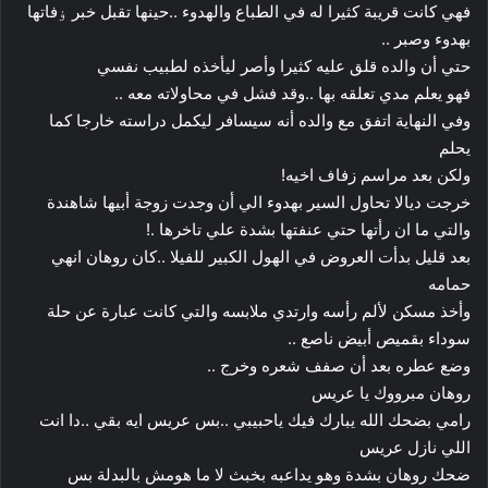
فهي كانت قريبة كثيرا له في الطباع والهدوء ..حينها تقبل خبر ۏفاتها
بهدوء وصبر ..
حتي أن والده قلق عليه كثيرا وأصر ليأخذه لطبيب نفسي
فهو يعلم مدي تعلقه بها ..وقد فشل في محاولاته معه ..
وفي النهاية اتفق مع والده أنه سيسافر ليكمل دراسته خارجا كما
يحلم
ولكن بعد مراسم زفاف اخيه!
خرجت ديالا تحاول السير بهدوء الي أن وجدت زوجة أبيها شاهندة
والتي ما ان رأتها حتي عنفتها بشدة علي تاخرها .!
بعد قليل بدأت العروض في الهول الكبير للفيلا ..كان روهان انهي
حمامه
وأخذ مسكن لألم رأسه وارتدي ملابسه والتي كانت عبارة عن حلة
سوداء بقميص أبيض ناصع ..
وضع عطره بعد أن صفف شعره وخرج ..
روهان مبرووك يا عريس
رامي بضحك الله يبارك فيك ياحبيبي ..بس عريس ايه بقي ..دا انت
اللي نازل عريس
ضحك روهان بشدة وهو يداعبه بخبث لا ما هومش بالبدلة بس