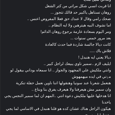
انا قربت انسي شكل مراتي من كتر الشغل
روهان تستاهل ياكبير حد قالك تتجوز …
ضحك رامي وقال لا عندك حق فعلا المفروض اعنس ..
اما نشوف البيه هيترهبن ولا ايه النظام ..
ومر اليوم بسعادة عارمة برجوع روهان الدائم!
بعد مرور خمس سنوات …
كانت ديالا جالسة شاردة فما حدث كالعادة
فلاش باك …..
ديالا يعني ايه هنبدل !
ايليف لازم ..سمير ناوي يبيعك لراجل كبير ..
وانتي ملكيش علي المجهود والجواز .. انا سمعاه بوداني بيقول لو
مۏتي في ايده ميهمهوش
هنعمل شعرنا عند سونيا وهنقولها اننا ناوين نعمل حفلة تنكرية
وان سمير مش هيعرفنا ولا هيعرف يفرق بنا وبتاع ..
انا هدخلها عليها ملكيش دعوة انتي ..المهم ان لما سمير النجس يجي
ياخدنا
هيكون الراجل هناك عشان كده هو قلنا هنبدل في الاسامي لما يجي
يخدنا بليل ونروح ..