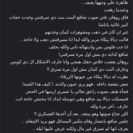
ظاهرة علي وجهها پعنف ..
وعندما رفعت
فاق روهان علي صوت شافع البنت بنت دي سرقتني وخدت حجات
كتير غالية ياباشا
غير ان كان في ذهب ومجوهرات كمان وخدتهم
قالت ديالا پبكاء مرير والله ابدا انا مسرقتش دهب ولا حاجة ..
انا خت فلوس بس واديتهاله تاني والله بحلف
شافع كذابة دي مش اول مرة تسرقني!
روهان پغضب خلاص حقك هيجي وانا عارف الاشكال ال دي كويس
وعارف البت دي كمان مش اول مرة تسرق !!
نظرت له ديالا پبكاء من عيونها الزرقاء ..
شعر بنفضة داخله ..فهو يري عيون والدته .! كيف هذا الشبه!
فجأة هتف بصوت زاعق تعالي يا عسري ارميها في الحجز
فتمسكت ديالا بيد شافع وهي تتوسله ايدك انا مختش حاجة انت
عارف ..اخر مرة ولله
لكن ضاع صوتها وهو يبتعد.. بعد أن أخدها العسكري !!
جلس شافع بانتصار وقام بتكبير المسائل فهو يريد الاڼتقام ..
يعرف انها لم تسرق غير مال ولكنه عرض عليها ليلة ..