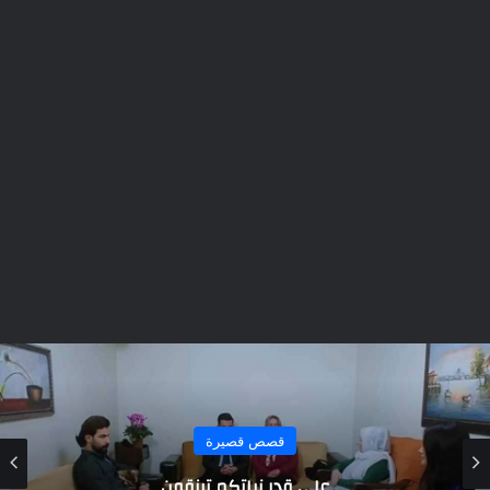
قصص قصيرة
عشيق امي