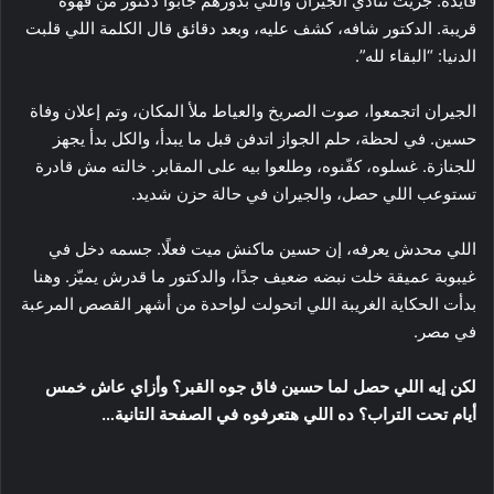
فايدة. جريت تنادي الجيران واللي بدورهم جابوا دكتور من قهوة
قريبة. الدكتور شافه، كشف عليه، وبعد دقائق قال الكلمة اللي قلبت
الدنيا: “البقاء لله”.
الجيران اتجمعوا، صوت الصريخ والعياط ملأ المكان، وتم إعلان وفاة
حسين. في لحظة، حلم الجواز اتدفن قبل ما يبدأ، والكل بدأ يجهز
للجنازة. غسلوه، كفّنوه، وطلعوا بيه على المقابر. خالته مش قادرة
تستوعب اللي حصل، والجيران في حالة حزن شديد.
اللي محدش يعرفه، إن حسين ماكنش ميت فعلًا. جسمه دخل في
غيبوبة عميقة خلت نبضه ضعيف جدًا، والدكتور ما قدرش يميّز. وهنا
بدأت الحكاية الغريبة اللي اتحولت لواحدة من أشهر القصص المرعبة
في مصر.
لكن إيه اللي حصل لما حسين فاق جوه القبر؟ وأزاي عاش خمس
أيام تحت التراب؟ ده اللي هتعرفوه في الصفحة التانية…