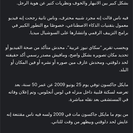
بشكل كبير بين الانبهار والخوف ونظريات كتير عن هوية الرجل.
فيه ناس قالت إنه مجرد شبيه محترف، وناس تانية رجحت إنه فيديو
معمول بتقنيات الذكاء الاصطناعي، خصوصًا مع التطور الكبير في
برامج التزييف الرقمي وانتشارها على السوشيال ميديا.
وبحسب تقرير “سكاي نيوز عربية”، محدش متأكد من صحة الفيديو أو
تحديد مكان تصويره بشكل واضح، ومافيش مصدر رسمي أكد حقيقته
لحد دلوقتي، ومحدش عارف مين صوره أو نشره أو فين المكان أو
البلد.
مايكل جاكسون توفي يوم 25 يونيو 2009 عن عمر 50 سنة، بعد
تعرضه لسكتة قلبية داخل منزله في لوس أنجلوس، وتم إعلان وفاته
في المستشفى بعد نقله مباشرة.
من يوم ما مايكل جاكسون مات في 2009 ولسه فيه ناس مقتنعة إنه
عايش لحد دلوقتي وبيظهر من وقت للتاني.