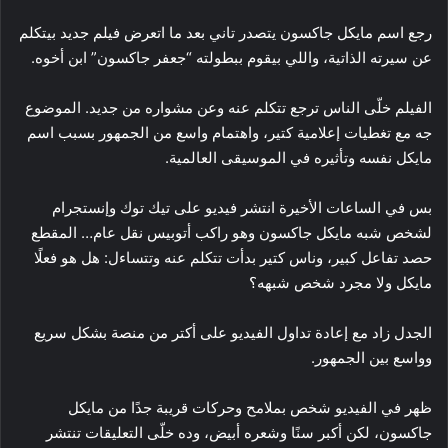
رجع اسم مايكل جاكسون يتصدر تاني بعد ما اتعرض فيلم جديد بيتكلم
عن سيرته الذاتية، واللي بيقوم ببطولته “جعفر جاكسون” ابن أخوه.
الفيلم خلّى الناس ترجع تتكلم عنه وعن مشواره من جديد. الموضوع
جه مع تغطيات إعلامية كتير، واهتمام واسع من الجمهور بسبب اسم
مايكل نفسه وتأثيره في الموسيقى العالمية.
بس في الساعات الأخيرة انتشر فيديو على تيك توك وإنستجرام
لشخص شبه مايكل جاكسون وهو راكب أتوبيس نقل عام… المقطع
حصد تفاعل كبير، وناس كتير بدأت تتكلم عنه وتتساءل: هل هو فعلًا
مايكل ولا مجرد شخص شبهه؟
الجدل زاد مع إعادة تداول الفيديو على أكتر من منصة بشكل سريع
وواسع بين الجمهور.
ظهر في الفيديو شخص بملامح وحركات قريبة جدًا من مايكل
جاكسون، لكن أكبر سنًا وشعره أبيض، وده خلّى التعليقات تنتشر