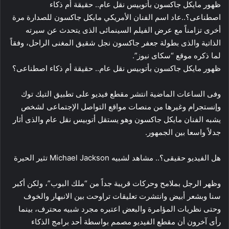
ظهور مايكل جاكسون بأتوبيس نقل عام.. حقيقة أم ذكاء
اصطناعى؟..عاد اسم الفنان الأمريكي مايكل جاكسون للصدارة مرة
أخرى تزامناً مع عرض الفيلم السينمائى الذى يتحدث عن سيرته
الذاتية والذى بطولة جعفر جاكسون نجل شقيق المغنى الراحل، وفقاً
لما ذكره موقع “سكاى نيوز”.
ظهور مايكل جاكسون بأتوبيس نقل عام.. حقيقة أم ذكاء اصطناعى؟
وفى الساعات الماضية انتشر مقطع فيديو على تطبيق التيك توك
وإنستجرام وغيرها من منصات مواقع التواصل الإجتماعى لشخص
يشبه الفنان مايكل جاكسون وهو يستقل أتوبيس نقل عام والذى أثار
جدلاً واسعا بين الجمهور.
هل الفيديو حقيقى؟.. مشاهد لشبيه Michael Jackson تثير الحيرة
وظهر الرجل بملامح وحركات قريبة جداً من “ملك البوب”، ولكن أكبر
سنا وبشعر أبيض وانتشرت تعليقات تراوحت بين الانبهار والخوف
وحتى نظريات المؤامرة والبعض اعتبره مجرد شبيه محترف، بينما
رأى آخرون أن مقطع الفيديو مصمم بواسطة أحد برامج الذكاء