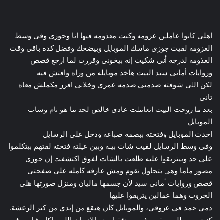
اهلى كانوا عاملين عزومه وكنت معذومه فيها انا وجوزى وفى وسط
العزومه لقيت جوزى ماسك الموبايل وبيضحك وفضل كده باقى وقت
العذومه لدرجه أنى شكيت إنه بيخونى وقررت لما ارجع قصص
وروايات أمانى سيد البيت هاخد موبايله من وراه وافتش فيه
لكن اللى شوفته صدمنى صدمه عمرى وخلانى اقرر مكملش معاه
تانى
بعد ما روحت البيت اتعاملت عادى خالص لحد ما هو نام وساب
الموبايل
اخدت الموبايل وفتحته ببصمه صباعه ودخل على الرسايل
وفى وسط الرسايل لقيت شات بينه وبين عيلته فتحته لقتهم بيتكلموا
على حد وبيتريقوا عليه طلعت بالشات لفوق اكتشفت إن جوزى
مصور ماما وهى بتحاول تقوم ومش عارفه كامله على صفحتى
قصص وروايات أمانى سيد لأن جسمها ماليان ومنزل صورتها هلى
الجروب وهما عمالين يتريقوا عليها
دمي جمد في عروقي، والموبايل كان هيقع من إيدي من كتر الرعشة.
كنت ببص للصورة ومش مصدقة إن ده الإنسان اللي واكل شارب في