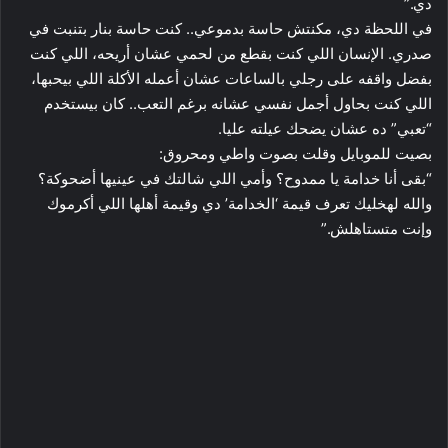
دي.”
​في اللحظة دي، مكنتش حاسة بدموعي.. كنت حاسة بنار بتنبت في
صدري. الإنسان اللي كنت بقطع من لحمي عشان أريحه، اللي كنت
بفضل واقفه على رجلي بالساعات عشان أعمله الأكلة اللي بيحبها،
اللي كنت بحاول أجمل نفسي عشانه برغم التعب.. كان بيستخدم
“تعبي” ده عشان يضحك عيلته عليا.
​بصيت للموبايل وقلت بصوت واطي ومحروق:
“بقى أنا خدامة يا ممدوح؟ وأمي اللي شالتك في عينيها أضحوكة؟
والله لهخليك تعرف قيمة ‘الخدامة’ دي وقيمة أهلها اللي أكرموك
وإنت متستاهلش.”