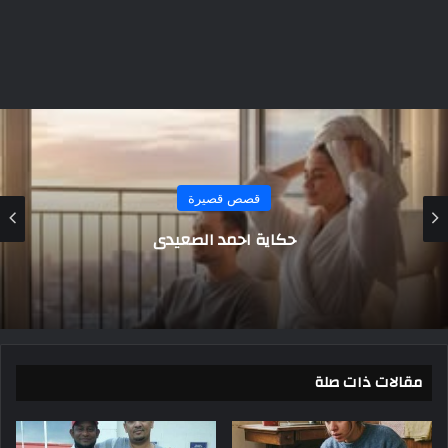
قصص قصيرة
سبع عشرة ثانية… وسقطت عصابة بأكملها
مقالات ذات صلة