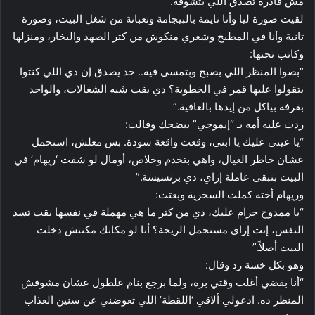
مش قادرة تصدق اللي بتشوفه.
​لقيت صورة ليا وأنا نايمة بالبيجامة وتعبانة من شغل البيت، وصورة
تانية وأنا في المطبخ وشعري منكوش من كتر الصهد والبخار، ومنزلها
وكاتب تحتها:
“بصوا المنظر اللي بصبح وبتمسى فيه.. حد يصدق إن دي اللي كنتوا
بتقولوا عليها قمر في الخطوبة؟ دي بقت شبه الشغالات، والواحد
بقرفه بياكل من إيدها بالعافية.”
​ردت عليه أمه بـ “إيموجي” بيضحك وقالت:
“يا عيني عليك يا ابني، وقعت واقعة سودة. بس معلش، استحمل
عشان خاطر العيال، واهي بتخدم وخلاص، أومال لو شفت ‘ريهام’ في
البيت بتبقى عاملة إزاي، دي برنسيسة.”
​وريهام أخته كملت السخرية وبعتت:
“يا ممدوح حرام عليك، دي من كتر ما هي مهملة في نفسها بقت تسد
النفس، إنت إزاي مستحمل الريحة؟ أنا لو مكانك مكنتش دخلت
البيت أصلاً.”
​وهو بكل خسة رد وقال:
“أنا بقضي أغلب وقتي بره، ولما برجع بنام علطول عشان مشوفش
المنظر ده. ادعولي ألاقي ‘اللقطة’ اللي تعوضني عن سنين العذاب