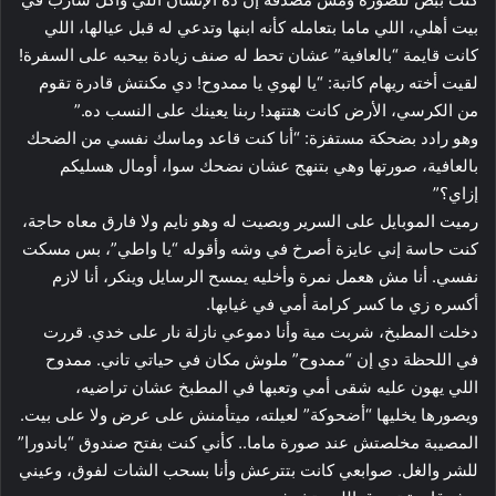
بيت أهلي، اللي ماما بتعامله كأنه ابنها وتدعي له قبل عيالها، اللي
كانت قايمة “بالعافية” عشان تحط له صنف زيادة بيحبه على السفرة!
لقيت أخته ريهام كاتبة: “يا لهوي يا ممدوح! دي مكنتش قادرة تقوم
من الكرسي، الأرض كانت هتتهد! ربنا يعينك على النسب ده.”
وهو رادد بضحكة مستفزة: “أنا كنت قاعد وماسك نفسي من الضحك
بالعافية، صورتها وهي بتنهج عشان نضحك سوا، أومال هسليكم
إزاي؟”
رميت الموبايل على السرير وبصيت له وهو نايم ولا فارق معاه حاجة،
كنت حاسة إني عايزة أصرخ في وشه وأقوله “يا واطي”، بس مسكت
نفسي. أنا مش هعمل نمرة وأخليه يمسح الرسايل وينكر، أنا لازم
أكسره زي ما كسر كرامة أمي في غيابها.
دخلت المطبخ، شربت مية وأنا دموعي نازلة نار على خدي. قررت
في اللحظة دي إن “ممدوح” ملوش مكان في حياتي تاني. ممدوح
اللي يهون عليه شقى أمي وتعبها في المطبخ عشان تراضيه،
ويصورها يخليها “أضحوكة” لعيلته، ميتأمنش على عرض ولا على بيت.
المصيبة مخلصتش عند صورة ماما.. كأني كنت بفتح صندوق “باندورا”
للشر والغل. صوابعي كانت بتترعش وأنا بسحب الشات لفوق، وعيني