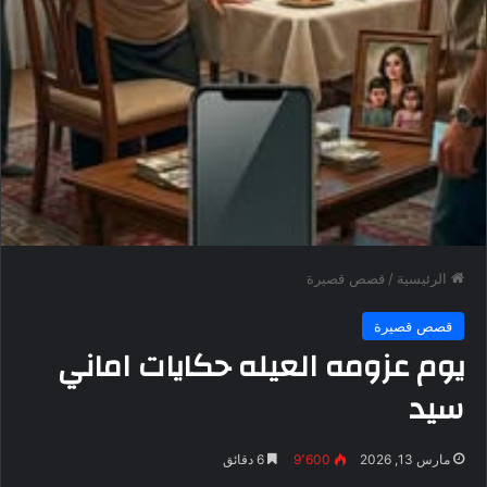
الرئيسية
/
قصص قصيرة
قصص قصيرة
يوم عزومه العيله حكايات اماني
سيد
مارس 13, 2026
9٬600
6 دقائق